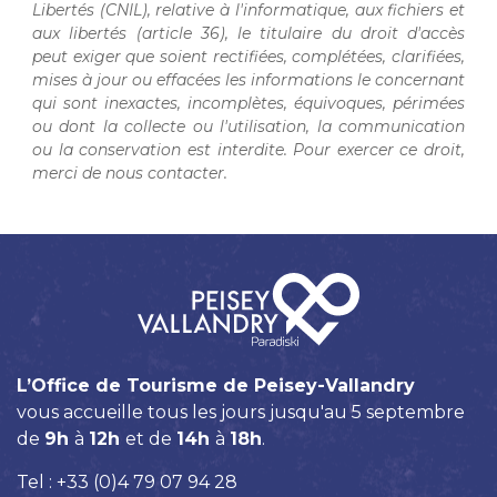
Libertés (CNIL), relative à l'informatique, aux fichiers et
aux libertés (article 36), le titulaire du droit d'accès
peut exiger que soient rectifiées, complétées, clarifiées,
mises à jour ou effacées les informations le concernant
qui sont inexactes, incomplètes, équivoques, périmées
ou dont la collecte ou l'utilisation, la communication
ou la conservation est interdite. Pour exercer ce droit,
merci de nous contacter.
L’Office de Tourisme de Peisey-Vallandry
vous accueille tous les jours jusqu'au 5 septembre
de
9h
à
12h
et de
14h
à
18h
.
Tel : +33 (0)4 79 07 94 28