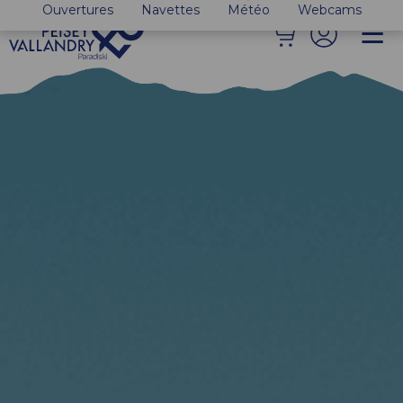
Ouvertures
Navettes
Météo
Webcams