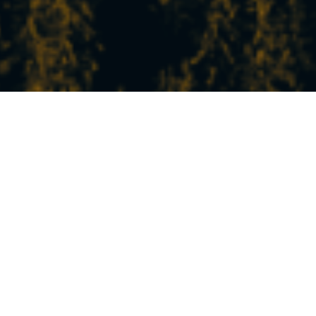
L’ACTU FRAÎCHE DE LA
STATION
À Peisey-Vallandry, vivez la montagne à votre
rythme !
Entre nature, sport, détente et découvertes, nos
expériences et activités sauront combler toutes vos
envies.