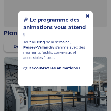
🎉 Le programme des
animations vous attend
Plan des pistes
!
Tout au long de la semaine,
Peisey-Vallandry
s’anime avec des
moments festifs, conviviaux et
accessibles à tous.
👉 Découvrez les animations !