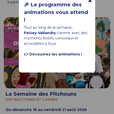
à partir de 10:00
🎉 Le programme des
animations vous attend
!
Tout au long de la semaine,
Peisey-Vallandry
s’anime avec des
moments festifs, conviviaux et
accessibles à tous.
👉 Découvrez les animations !
La Semaine des Pitchouns
DISTRACTIONS ET LOISIRS
Du dimanche 16 au vendredi 21 août 2026