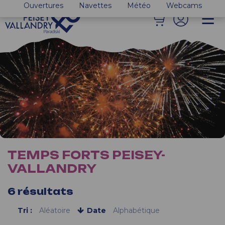
Ouvertures
Navettes
Météo
Webcams
TEMPS FORTS PEISEY-
VALLANDRY
6
résultats
Tri :
Aléatoire
Date
Alphabétique