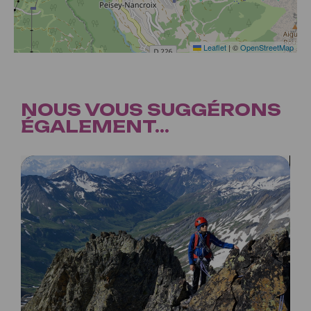
Leaflet
|
©
OpenStreetMap
NOUS VOUS SUGGÉRONS
ÉGALEMENT...