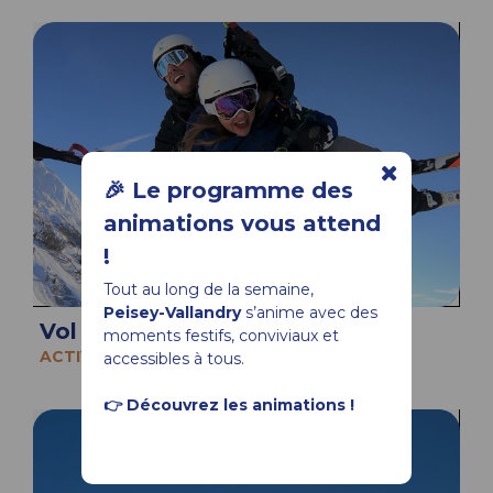
🎉 Le programme des
animations vous attend
!
Tout au long de la semaine,
Peisey-Vallandry
s’anime avec des
Vol adrénaline - Fly Tandem
moments festifs, conviviaux et
ACTIVITÉS SPORTIVES
accessibles à tous.
👉 Découvrez les animations !