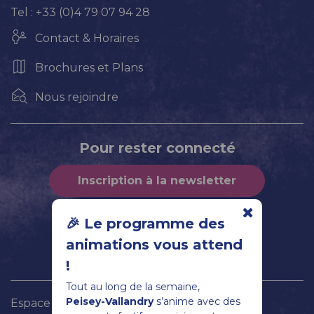
Tel : +33 (0)4 79 07 94 28
Contact & Horaires
Brochures et Plans
Nous rejoindre
Pour rester connecté
Inscription à la newsletter
Nous suivre !
🎉 Le programme des
animations vous attend
!
Tout au long de la semaine,
Peisey-Vallandry
s’anime avec des
Espace propriétaire