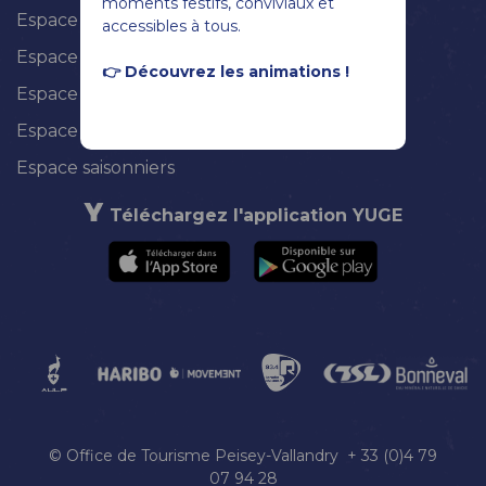
moments festifs, conviviaux et
Espace hébergeur
accessibles à tous.
Espace voyagiste / TO
👉 Découvrez les animations !
Espace presse
Espace adhésion
Espace saisonniers
Téléchargez l'application YUGE
© Office de Tourisme Peisey-Vallandry + 33 (0)4 79
07 94 28