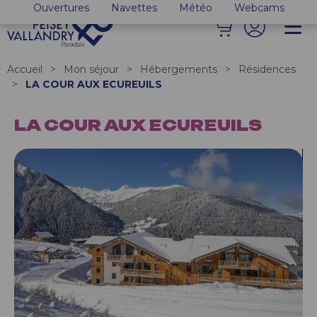
Ouvertures
Navettes
Météo
Webcams
Accueil
>
Mon séjour
>
Hébergements
>
Résidences
>
LA COUR AUX ECUREUILS
LA COUR AUX ECUREUILS