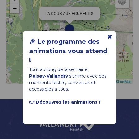
−
LA COUR AUX ECUREUILS
🎉 Le programme des
animations vous attend
!
Tout au long de la semaine,
Peisey-Vallandry
s’anime avec des
Leaflet
|
©
OpenStreetMap
moments festifs, conviviaux et
accessibles à tous.
👉 Découvrez les animations !