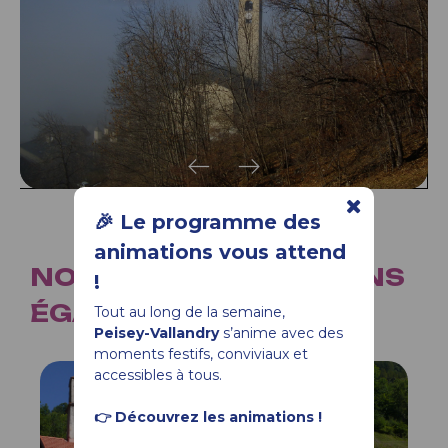
🎉 Le programme des
animations vous attend
NOUS VOUS SUGGÉRONS
!
ÉGALEMENT...
Tout au long de la semaine,
Peisey-Vallandry
s’anime avec des
moments festifs, conviviaux et
accessibles à tous.
👉 Découvrez les animations !