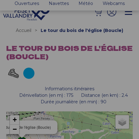
Ouvertures
Navettes
Météo
Webcams
Accueil
>
Le tour du bois de l'église (Boucle)
LE TOUR DU BOIS DE L'ÉGLISE
(BOUCLE)
Informations itinéraires
Dénivellation (en m)
:
175
Distance (en km)
:
2.4
Durée journalière (en min)
:
90
+
our du bois de l'église (Boucle)
−