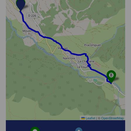
Leaflet
|
©
OpenStreetMap