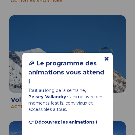
ACTIVITÉS SPORTIVES
🎉 Le programme des
animations vous attend
!
Tout au long de la semaine,
Peisey-Vallandry
s’anime avec des
Vol contemplation - Fly Tandem
moments festifs, conviviaux et
ACTIVITÉS SPORTIVES
accessibles à tous.
👉 Découvrez les animations !