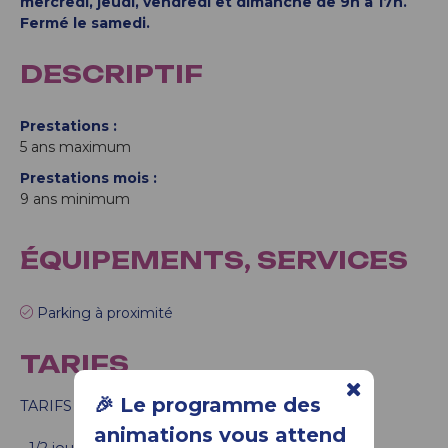
mercredi, jeudi, vendredi et dimanche de 9h à 17h.
Fermé le samedi.
DESCRIPTIF
Prestations
5
ans maximum
Prestations mois
9
ans minimum
ÉQUIPEMENTS, SERVICES
Parking à proximité
TARIFS
🎉 Le programme des
TARIFS CRÈCHE ÉTÉ 2026 :
animations vous attend