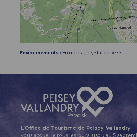
Environnements :
En montagne
Station de ski
L’Office de Tourisme de Peisey-Vallandry
vous accueille tous les jours jusqu'au 5 septem