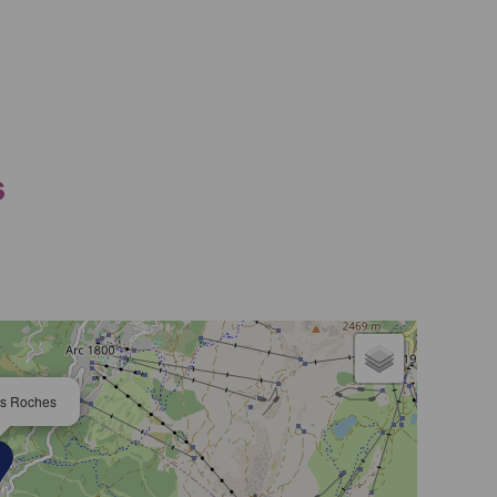
S
es Roches