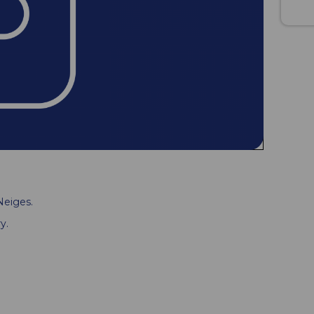
Neiges.
y.