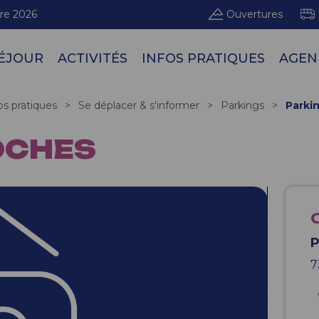
re 2026
Ouvertures
ÉJOUR
ACTIVITÉS
INFOS PRATIQUES
AGEN
Doma
os pratiques
>
Se déplacer & s'informer
>
Parkings
>
Parki
OCHES
P
7