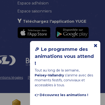
Espace adhésion
Espace saisonniers
Téléchargez l'application YUGE
🎉 Le programme des
animations vous attend
!
Tout au long de la semaine,
Peisey-Vallandry
s’anime avec des
ntions légales
Plan du site
Gestion des cookies
moments festifs, conviviaux et
accessibles à tous.
👉 Découvrez les animations !