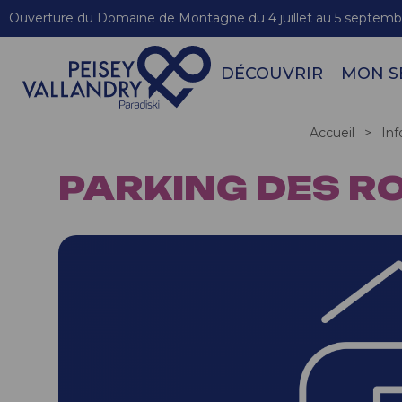
Ouverture du Domaine de Montagne du 4 juillet au 5 septemb
DÉCOUVRIR
MON S
Accueil
>
Inf
PARKING DES R