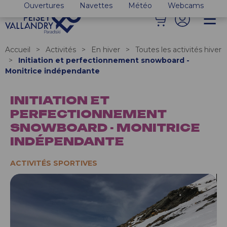
Ouvertures
Navettes
Météo
Webcams
Accueil
>
Activités
>
En hiver
>
Toutes les activités hiver
>
Initiation et perfectionnement snowboard -
Monitrice indépendante
INITIATION ET
PERFECTIONNEMENT
SNOWBOARD - MONITRICE
INDÉPENDANTE
ACTIVITÉS SPORTIVES