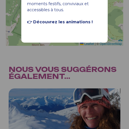
moments festifs, conviviaux et
accessibles à tous.
👉 Découvrez les animations !
Leaflet
|
©
OpenStreetMap
NOUS VOUS SUGGÉRONS
ÉGALEMENT...