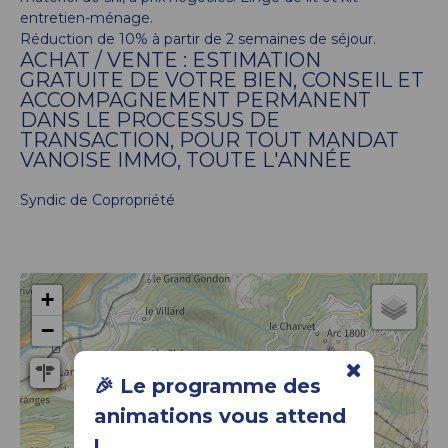
entretien-ménage.
Réduction de 10% à partir de 2 semaines de séjour.
ACHAT / VENTE : ESTIMATION
GRATUITE DE VOTRE BIEN, CONSEIL ET
ACCOMPAGNEMENT PERMANENT
DANS LE PROCESSUS DE
TRANSACTION, POUR TOUT MANDAT
VANOISE IMMO, TOUTE L'ANNÉE
Syndic de Copropriété
+
−
🎉 Le programme des
animations vous attend
!
GSI BY FONCIA