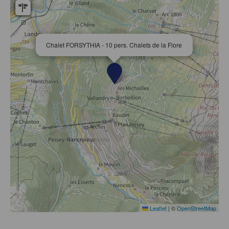
Chalet FORSYTHIA - 10 pers. Chalets de la Flore
Leaflet
|
©
OpenStreetMap