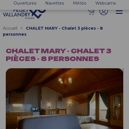
Ouvertures
Navettes
Météo
Webcams
Accueil
>
CHALET MARY - Chalet 3 pièces - 8
personnes
CHALET MARY - CHALET 3
PIÈCES - 8 PERSONNES