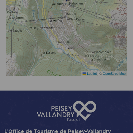
Leaflet
|
©
OpenStreetMap
L’Office de Tourisme de Peisey-Vallandry