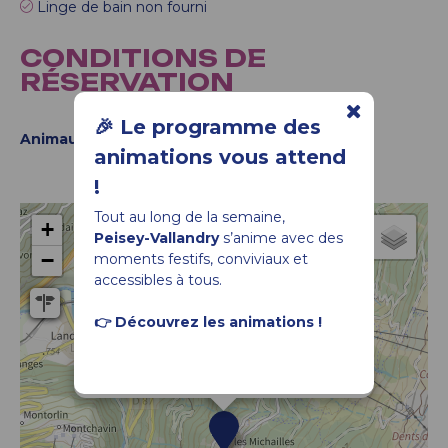
Linge de bain non fourni
CONDITIONS DE
RÉSERVATION
🎉 Le programme des
Animaux de compagnie :
Animal non admis
animations vous attend
!
Tout au long de la semaine,
+
Peisey-Vallandry
s’anime avec des
−
moments festifs, conviviaux et
accessibles à tous.
👉 Découvrez les animations !
CHALET MARY - Chalet 3 pièces - 8 personnes