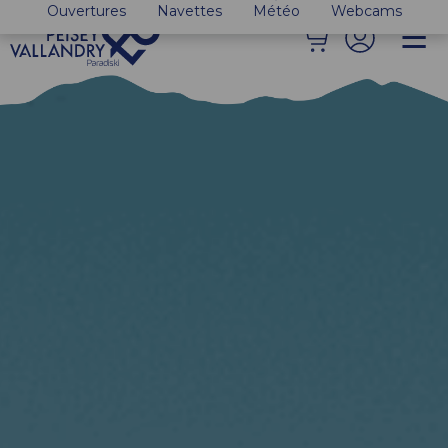
Ouvertures
Navettes
Météo
Webcams