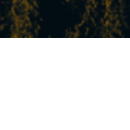
L’ACTU FRAÎCHE DE LA
STATION
À Peisey-Vallandry, vivez la montagne à votre
rythme !
Entre nature, sport, détente et découvertes, nos
expériences et activités sauront combler toutes vos
envies.