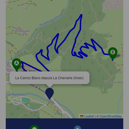
Le Carroz Blanc depuis La Chenarie (hiver)
Leaflet
|
©
OpenStreetMap