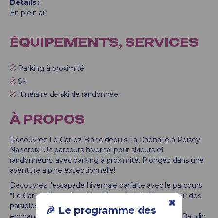
Détails
En plein air
ÉQUIPEMENTS, SERVICES
Parking à proximité
Ski
Itinéraire de ski de randonnée
À PROPOS
Découvrez Le Carroz Blanc depuis La Chenarie à Peisey-
Nancroix! Un parcours hivernal pour skieurs et
randonneurs, avec parking à proximité. Plongez dans une
aventure alpine exceptionnelle!
Découvrez l'escapade hivernale parfaite avec le parcours
"Le Carroz Blanc depuis La Chenarie", niché au cœur des
paisibles montagnes de Peisey-Nancroix. Ce circuit
🎉 Le programme des
enchanteur est idéalement lancé soit depuis Pont Baudin