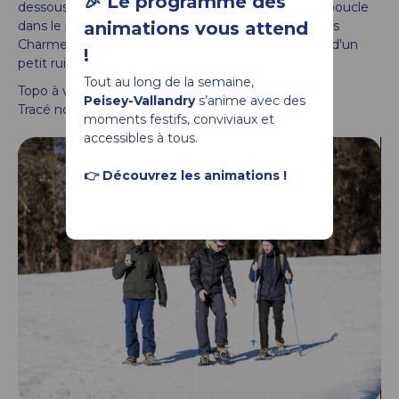
🎉 Le programme des
dessous de la station de Peisey-Vallandry. Grande boucle
dans le bois pour découvrir les hameaux comme les
animations vous attend
Charmettes ainsi que la petite Chail et à proximité d'un
!
petit ruisseau dans un cadre enneigé
Tout au long de la semaine,
Topo à venir
Peisey-Vallandry
s’anime avec des
Tracé non damé et balisé
moments festifs, conviviaux et
accessibles à tous.
👉 Découvrez les animations !