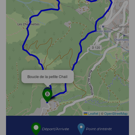
Boucle de la petite Chail
Leaflet
|
©
OpenStreetMap
Départ/Arrivée
Point d'intérêt