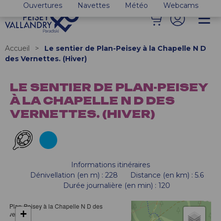
Ouvertures
Navettes
Météo
Webcams
Accueil
>
Le sentier de Plan-Peisey à la Chapelle N D
des Vernettes. (Hiver)
LE SENTIER DE PLAN-PEISEY
À LA CHAPELLE N D DES
VERNETTES. (HIVER)
Informations itinéraires
Dénivellation (en m)
:
228
Distance (en km)
:
5.6
Durée journalière (en min)
:
120
r de Plan-Peisey à la Chapelle N D des
+
 (Hiver)