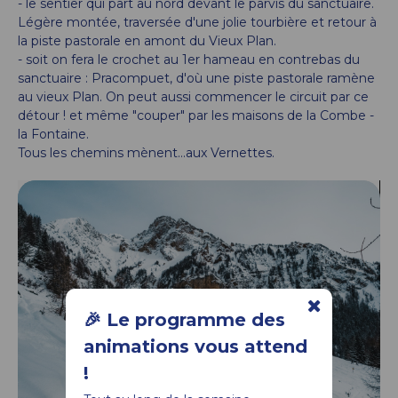
- le sentier qui part au nord devant le parvis du sanctuaire.
Légère montée, traversée d'une jolie tourbière et retour à
la piste pastorale en amont du Vieux Plan.
- soit on fera le crochet au 1er hameau en contrebas du
sanctuaire : Pracompuet, d'où une piste pastorale ramène
au vieux Plan. On peut aussi commencer le circuit par ce
détour ! et même "couper" par les maisons de la Combe -
la Fontaine.
Tous les chemins mènent...aux Vernettes.
🎉 Le programme des
animations vous attend
!