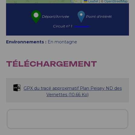
Leaflet
|
©
OpenStreetMap
Départ/Arrivée
Point d'intérêt
Circuit n° 1
Environnements :
En montagne
TÉLÉCHARGEMENT
GPX du tracé approximatif Plan Peisey ND des
Vernettes
(10.66 Ko)