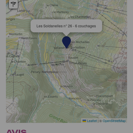
Les Soldanelles n° 26 - 6 couchages
Leaflet
|
©
OpenStreetMap
AVIS