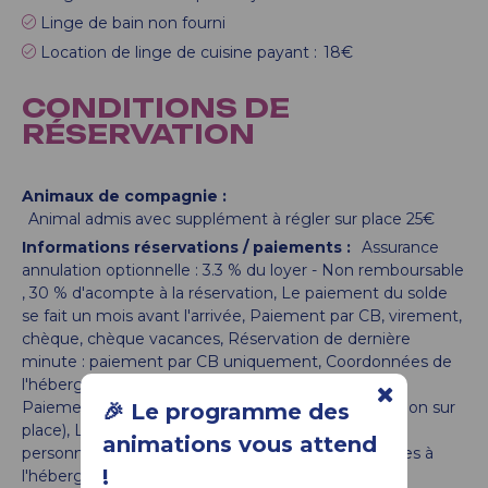
Linge de bain non fourni
Location de linge de cuisine payant :
18€
CONDITIONS DE
RÉSERVATION
Animaux de compagnie :
Animal admis avec supplément à régler sur place
25€
Informations réservations / paiements :
Assurance
annulation optionnelle : 3.3 % du loyer - Non remboursable
30
% d'acompte à la réservation
Le paiement du solde
se fait un mois avant l'arrivée
Paiement par CB, virement,
chèque, chèque vacances
Réservation de dernière
minute : paiement par CB uniquement
Coordonnées de
l'hébergeur communiquées à réception du solde
Paiement de la taxe de séjour à la réservation (et non sur
🎉 Le programme des
place)
La taxe de séjour se calcule par nuit et par
animations vous attend
personne majeure (18 ans et +)
Prestations annexes à
!
l'hébergement : réservables jusqu'à J moins 10