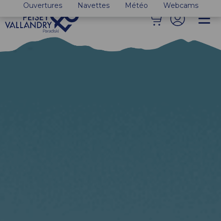
Ouvertures
Navettes
Météo
Webcams