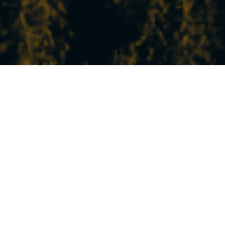
L’ACTU FRAÎCHE DE LA
STATION
À Peisey-Vallandry, vivez la montagne à votre
rythme !
Entre nature, sport, détente et découvertes, nos
expériences et activités sauront combler toutes vos
envies.