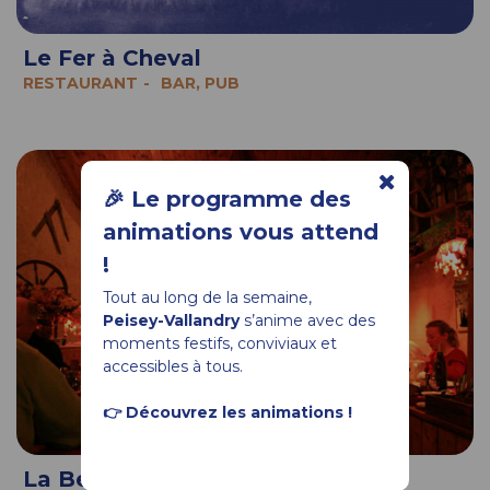
Le Fer à Cheval
RESTAURANT
BAR, PUB
🎉 Le programme des
animations vous attend
!
Tout au long de la semaine,
Peisey-Vallandry
s’anime avec des
moments festifs, conviviaux et
accessibles à tous.
👉 Découvrez les animations !
La Bergerie de Raphaël