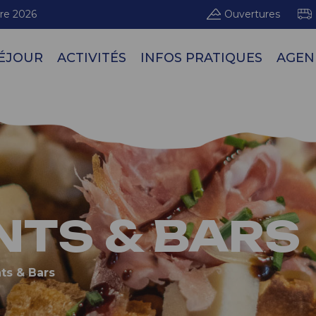
re 2026
Ouvertures
ÉJOUR
ACTIVITÉS
INFOS PRATIQUES
AGEN
Doma
TS & BARS
ts & Bars