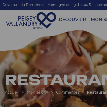
Ouverture du Domaine de Montagne du 4 juillet au 5 septemb
DÉCOUVRIR
MON S
RESTAURAN
Accueil
>
Mon séjour
>
Commerces
>
Restauran